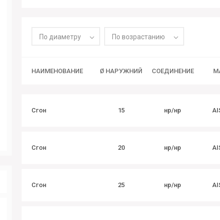
По диаметру
По возрастанию
НАИМЕНОВАНИЕ
Ø НАРУЖНИЙ
СОЕДИНЕНИЕ
М
Сгон
15
нр/нр
AI
Сгон
20
нр/нр
AI
Сгон
25
нр/нр
AI