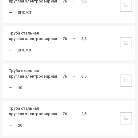
круглая электросварная
76
—
3,5
—
3ПС/СП
Труба стальная
круглая электросварная
76
—
3,5
—
2ПС/СП
Труба стальная
круглая электросварная
76
—
3,5
—
10
Труба стальная
круглая электросварная
76
—
3,5
—
20