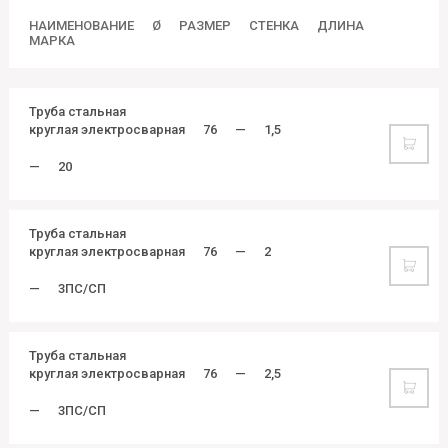
НАИМЕНОВАНИЕ
Ø
РАЗМЕР
СТЕНКА
ДЛИНА
МАРКА
Труба стальная
круглая электросварная
76
—
1,5
—
20
Труба стальная
круглая электросварная
76
—
2
—
3ПС/СП
Труба стальная
круглая электросварная
76
—
2,5
—
3ПС/СП