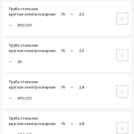
Труба стальная
круглая электросварная
76
—
2,5
—
3ПС/СП
Труба стальная
круглая электросварная
76
—
2,5
—
20
Труба стальная
круглая электросварная
76
—
2,8
—
3ПС/СП
Труба стальная
круглая электросварная
76
—
2,8