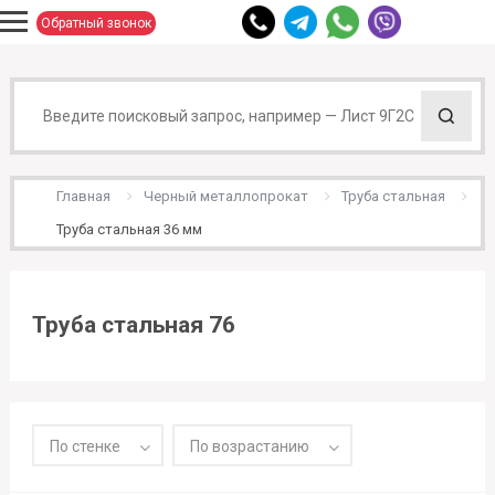
Обратный звонок
Главная
Черный металлопрокат
Труба стальная
Труба стальная 36 мм
Труба стальная 76
По стенке
По возрастанию