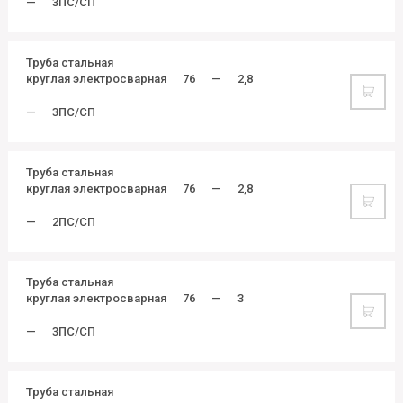
—
3ПС/СП
Труба стальная
круглая электросварная
76
—
2,8
—
3ПС/СП
Труба стальная
круглая электросварная
76
—
2,8
—
2ПС/СП
Труба стальная
круглая электросварная
76
—
3
—
3ПС/СП
Труба стальная