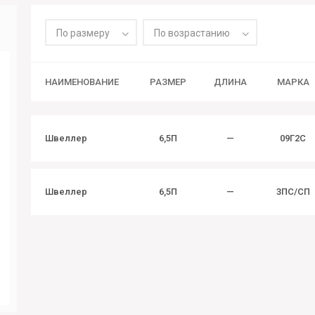
По размеру
По возрастанию
НАИМЕНОВАНИЕ
РАЗМЕР
ДЛИНА
МАРКА
Швеллер
6,5П
—
09Г2С
Швеллер
6,5П
—
3ПС/СП