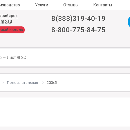
изводство
Услуги
Отзывы
Контакты
осибирск
8(383)319-40-19
smp.ru
8-800-775-84-75
тный звонок
Полоса стальная
200х5