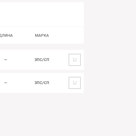
ДЛИНА
МАРКА
—
3ПС/СП
—
3ПС/СП