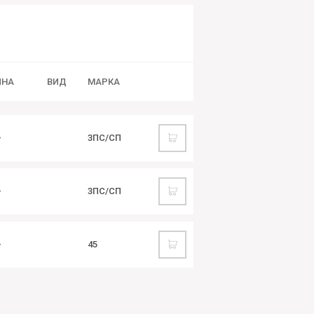
ИНА
ВИД
МАРКА
—
3ПС/СП
—
3ПС/СП
—
45