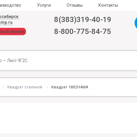
изводство
Услуги
Отзывы
Контакты
осибирск
8(383)319-40-19
smp.ru
8-800-775-84-75
тный звонок
Квадрат стальной
Квадрат 18Х2Н4МА