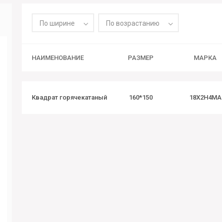
По ширине
По возрастанию
НАИМЕНОВАНИЕ
РАЗМЕР
МАРКА
Квадрат горячекатаный
160*150
18Х2Н4МА