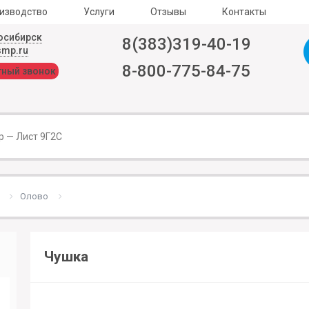
изводство
Услуги
Отзывы
Контакты
осибирск
8(383)319-40-19
smp.ru
8-800-775-84-75
тный звонок
Олово
Чушка