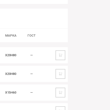
МАРКА
ГОСТ
Х20Н80
—
Х20Н80
—
Х15Н60
—