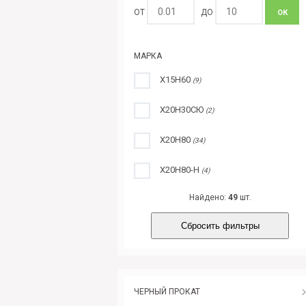
ОТ
ДО
ОК
МАРКА
Х15Н60
(9)
Х20Н30СЮ
(2)
Х20Н80
(34)
Х20Н80-Н
(4)
Найдено:
49
шт.
Сбросить фильтры
ЧЕРНЫЙ ПРОКАТ